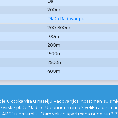
Da
200m
Plaža Radovanjica
200-300m
100m
200m
1500m
2500m
400m
jelu otoka Vira u naselju Radovanjica. Apartmani su smje
 virske plaže "Jadro". U ponudi imamo 2 velika apartmana 
 "AP.2" u prizemlju. Osim velikih apartmana nude se i 2 "