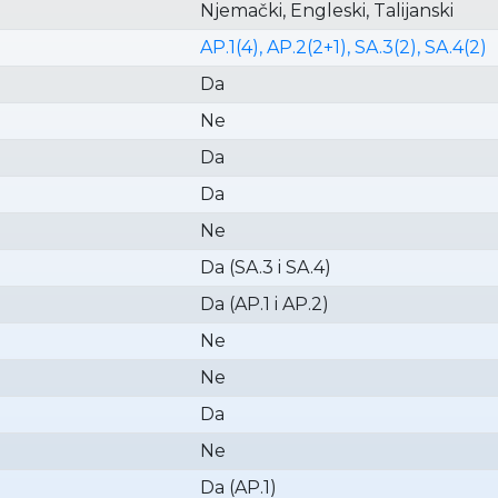
Njemački, Engleski, Talijanski
AP.1(4), AP.2(2+1), SA.3(2), SA.4(2)
Da
Ne
Da
Da
Ne
Da (SA.3 i SA.4)
Da (AP.1 i AP.2)
Ne
Ne
Da
Ne
Da (AP.1)