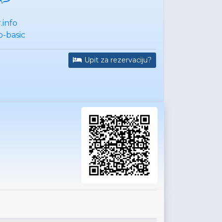
.info
p-basic
Upit za rezervaciju?