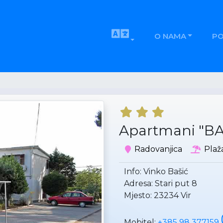
O NAMA
P
Apartmani "BA
Radovanjica
Plaž
Info: Vinko Bašić
Adresa: Stari put 8
Mjesto: 23234 Vir
Mobitel:
+385 98 377159