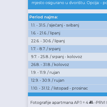
mjesto osigurano u dvorištu. Opcija: - p
Period najma:
1.1. - 31.5. / siječanj - svibanj
1.6. - 21.6. / lipanj
22.6. - 30.6. / lipanj
1.7. - 8.7. / srpanj
9.7. - 25.8. / srpanj - kolovoz
26.8. - 31.8. / kolovoz
1.9. - 11.9. / rujan
12.9. - 30.9. / rujan
1.10. - 31.12. / listopad - prosinac
Fotografije apartmana AP.1 = 4
-PRVI 