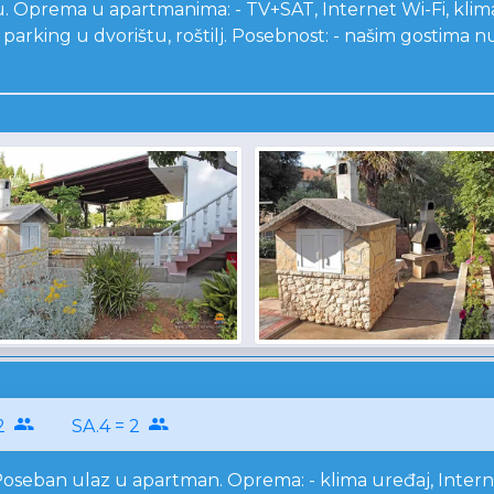
u. Oprema u apartmanima: - TV+SAT, Internet Wi-Fi, klim
rani parking u dvorištu, roštilj. Posebnost: - našim gosti
 2
SA.4 = 2
oseban ulaz u apartman. Oprema: - klima uređaj, Internet