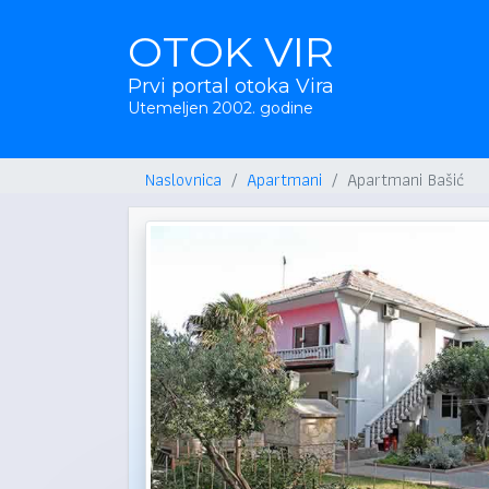
OTOK VIR
Prvi portal otoka Vira
Utemeljen 2002. godine
Naslovnica
Apartmani
Apartmani Bašić