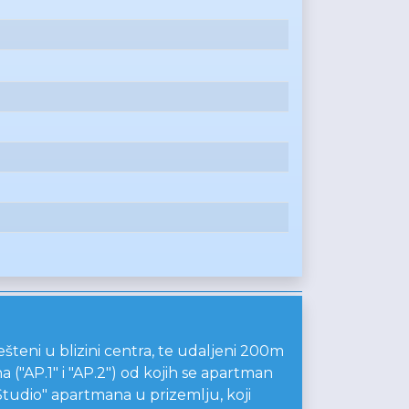
šteni u blizini centra, te udaljeni 200m
("AP.1" i "AP.2") od kojih se apartman
Studio" apartmana u prizemlju, koji