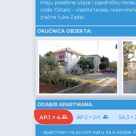
imaju posebne ulaze i zajedničku teras
vode. Ostalo: - vlastita terasa, rezervi
zračne luke Zadar.
OKUĆNICA OBJEKTA:
ODABIR APARTMANA:
AP.1 = 4
AP.2 = 2+1
SA.3 =
- apartman na prvom katu za 4 osobe. P