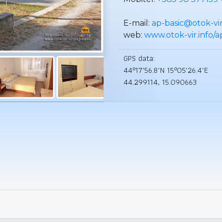
E-mail:
ap-basic@otok-vir
web:
www.otok-vir.info/a
GPS data:
44°17'56.8"N 15°05'26.4"E
44.299114, 15.090663