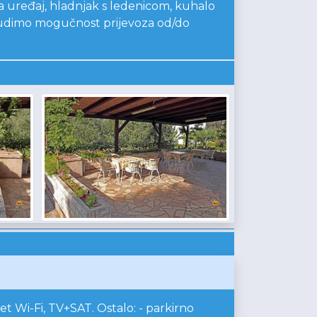
a uređaj, hladnjak s ledenicom, kuhalo
ma nudimo mogučnost prijevoza od/do
 Wi-Fi, TV+SAT. Ostalo: - parkirno