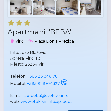
Apartmani "BEBA"
Virić
Plaža Donja Prezida
Info: Jozo Blažević
Adresa: Virić II 3
Mjesto: 23234 Vir
Telefon:
+385 23 346178
Mobitel:
+385 91 8974327
E-mail:
ap-beba@otok-vir.info
web:
www.otok-vir.info/ap-beba