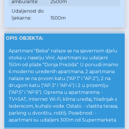
ambulante:
2500m
Udaljenost do
ljekarne:
1500m
OPIS OBJEKTA:
Apartmani "Beba" nalaze se na sjevernom djelu
otoka u naselju Virić. Apartmani su udaljeni
150m od plaže "Donja Prezida". U ponudi imamo
6 moderno uređenih apartmana, 2 apartmana
nalaze se na prvom katu ("AP.1" i "AP.2"), 2 na
drugom katu ("AP.3" i "AP.4") i 2 u prizemlju
("AP.5" i "AP.6"). Oprema u apartmanima: -
TV+SAT, Internet Wi-Fi, klima uređaj, hladnjak s
ledenicom, kuhalo vode. Ostalo: - vlastita terasa,
parking u dvorištu, roštilj. Posebnost: -
apartmani su udaljeni 300m od Supermarketa.