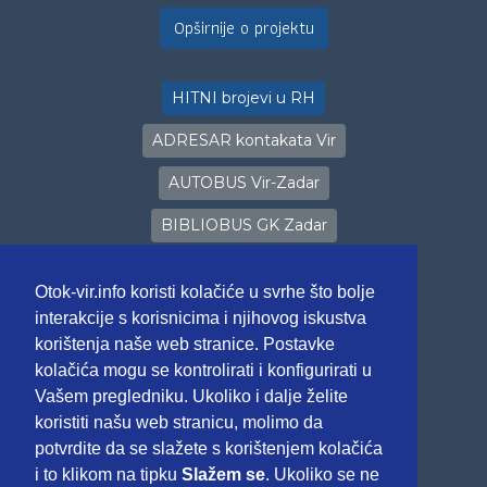
Opširnije o projektu
HITNI brojevi u RH
ADRESAR kontakata Vir
AUTOBUS Vir-Zadar
BIBLIOBUS GK Zadar
PROGNOZA vremena
Otok-vir.info koristi kolačiće u svrhe što bolje
LIVE Stream kamere
interakcije s korisnicima i njihovog iskustva
korištenja naše web stranice. Postavke
PRIJAVA u eVisitor
kolačića mogu se kontrolirati i konfigurirati u
Poveznice
Vašem pregledniku. Ukoliko i dalje želite
koristiti našu web stranicu, molimo da
potvrdite da se slažete s korištenjem kolačića
i to klikom na tipku
Slažem se
. Ukoliko se ne