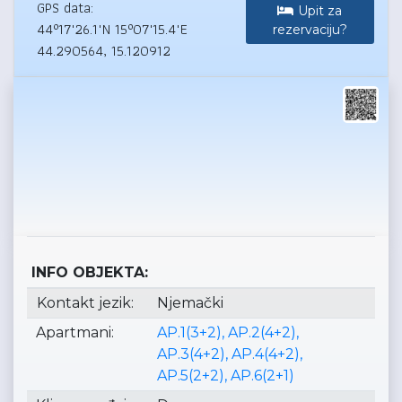
GPS data:
Upit za
44°17'26.1"N 15°07'15.4"E
rezervaciju?
44.290564, 15.120912
INFO OBJEKTA:
Kontakt jezik:
Njemački
Apartmani:
AP.1(3+2), AP.2(4+2),
AP.3(4+2), AP.4(4+2),
AP.5(2+2), AP.6(2+1)