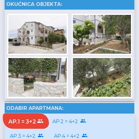
OKUĆNICA OBJEKTA:
ODABIR APARTMANA:
AP.1 = 3+2
AP.2 = 4+2
AP.3 = 4+2
AP.4 = 4+2