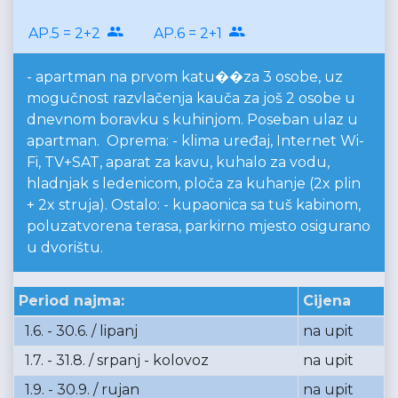
AP.5 = 2+2
AP.6 = 2+1
- apartman na prvom katu��za 3 osobe, uz
mogučnost razvlačenja kauča za još 2 osobe u
dnevnom boravku s kuhinjom. Poseban ulaz u
apartman. Oprema: - klima uređaj, Internet Wi-
Fi, TV+SAT, aparat za kavu, kuhalo za vodu,
hladnjak s ledenicom, ploča za kuhanje (2x plin
+ 2x struja). Ostalo: - kupaonica sa tuš kabinom,
poluzatvorena terasa, parkirno mjesto osigurano
u dvorištu.
Period najma:
Cijena
1.6. - 30.6. / lipanj
na upit
1.7. - 31.8. / srpanj - kolovoz
na upit
1.9. - 30.9. / rujan
na upit