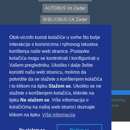
AUTOBUS Vir-Zadar
BIBLIOBUS GK Zadar
PROGNOZA vremena
Otok-vir.info koristi kolačiće u svrhe što bolje
LIVE Stream kamere
interakcije s korisnicima i njihovog iskustva
korištenja naše web stranice. Postavke
PRIJAVA u eVisitor
kolačića mogu se kontrolirati i konfigurirati u
Poveznice
Vašem pregledniku. Ukoliko i dalje želite
koristiti našu web stranicu, molimo da
potvrdite da se slažete s korištenjem kolačića
i to klikom na tipku
Slažem se
. Ukoliko se ne
slažete s korištenjem kolačića, kliknite na
tipku
Ne slažem se
. Više informacija o
Prvi Portal Otoka Vira utemeljen 2002. godine ~ design, smještaj
i održavanje stranica ©ENGRAM doo, Zagreb
~ Sva prava
kolačićima na našoj web stranici doznajte
pridržana.
klikom na tipku
Više informacija
Uvjeti korištenja stranica i GDPR
Ne slažem se
Slažem se