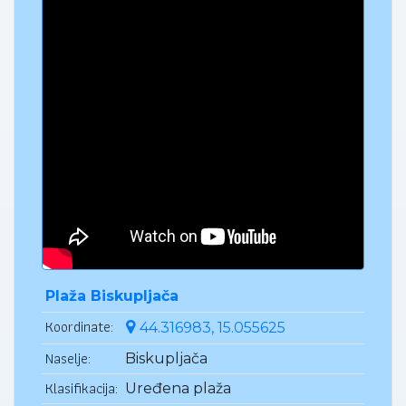
Plaža Biskupljača
Koordinate:
44.316983, 15.055625
Naselje:
Biskupljača
Klasifikacija:
Uređena plaža