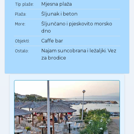
Tip plaže:
Mjesna plaža
Plaža:
Šljunak i beton
More:
Šljunčano i pjeskovito morsko
dno
Objekti:
Caffe bar
Ostalo:
Najam suncobrana i ležaljki. Vez
za brodice